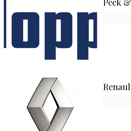
Peek &
Renaul