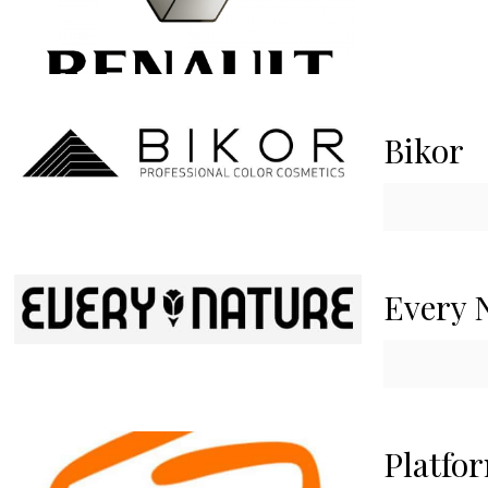
Bikor
Every 
Platfo