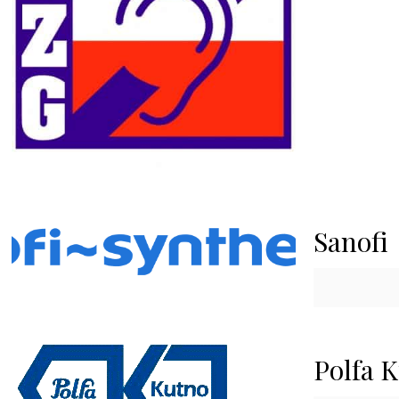
Sanofi
Polfa 